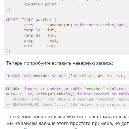
        location point

);

CREATE
TABLE
 weather (

        city      
varchar
(
80
) 
references
 cities(
name
),
        temp_lo   
int
,

        temp_hi   
int
,

        prcp      
real
,

date
date
Теперь попробуйте вставить неверную запись:
INSERT
INTO
 weather 
VALUES
 (
'Berkeley'
, 
45
, 
53
, 
0.0
, 
ERROR:  
insert
or
update
on
table
"weather"
 violates 
DETAIL:  
Key
 (city)=(Berkeley) 
is
not
present
in
tabl
-- ОШИБКА: INSERT или UPDATE в таблице "weather" нару
-- ДЕТАЛИЗАЦИЯ: Ключ (city)=(Berkeley) отсутствует в 
Поведение внешних ключей можно настроить под ва
мы не зайдем дальше этого простого примера, но 