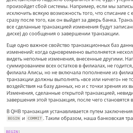
произойдет сбой системы. Например, если мы запис
исключить всякую возможность того, что списание с е
сразу после того, как он выйдет за дверь банка. Тран
все сделанные транзакцией изменения будут записан
диске) до сообщения о завершении транзакции.
Еще одно важное свойство транзакционных баз данн
изменений: когда одновременно выполняется несколь
видеть неполные изменения, внесенные другими. Нап
суммированием всех остатков в филиалах, не годится
филиала Алисы, но не включала пополнение из филиа
транзакции должны выполнять «все или ничего» не т
воздействия на базу данных, но и с точки зрения их 
Изменения, сделанные открытой транзакцией, невиди
завершения этой транзакция, после чего становятся
В QHB транзакция устанавливается путем заключения
и
. Таким образом, наша банковская тра
BEGIN
COMMIT
BEGIN