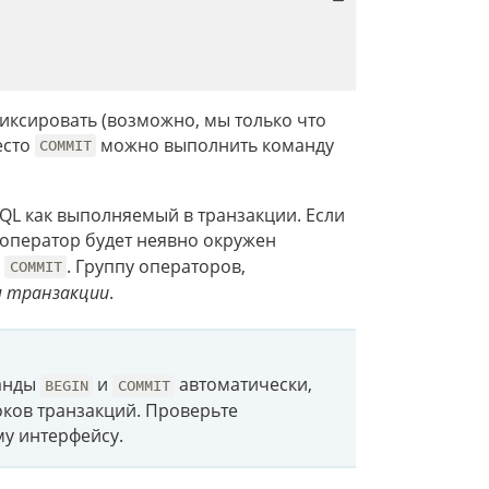
фиксировать (возможно, мы только что
есто
можно выполнить команду
COMMIT
QL как выполняемый в транзакции. Если
 оператор будет неявно окружен
)
. Группу операторов,
COMMIT
м транзакции
.
манды
и
автоматически,
BEGIN
COMMIT
оков транзакций. Проверьте
у интерфейсу.