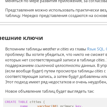
меняться по мере развития приложения, за согласо
Представления можно использовать практически вез
таблицу. Нередко представления создаются на основе
нешние ключи
Вспомним таблицы
weather
и
cities
из главы
Язык SQL.
проблему: Вы хотите убедиться, что никто не сможет 
которых нет соответствующей записи в таблице
cities
.
поддержанием
ссылочной целостности
данных. В уп
(если вообще будет) путем просмотра таблицы
cities
с
соответствующая запись, а затем будут добавлены и
Этот подход имеет ряд недостатков и очень неудобен,
Новое объявление таблиц будет выглядеть так:
CREATE
TABLE
 cities (

name
varchar
(
80
) primary 
key
,
