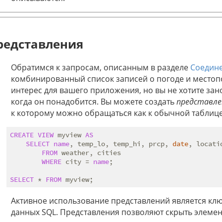
редставления
Обратимся к запросам, описанным в разделе
Соедине
комбинированный список записей о погоде и местоп
интерес для вашего приложения, но вы не хотите зан
когда он понадобится. Вы можете создать
представле
к которому можно обращаться как к обычной таблице
CREATE
VIEW
 myview 
AS
SELECT
name
, temp_lo, temp_hi, prcp, 
date
, locatio
FROM
 weather, cities

WHERE
 city = 
name
;

SELECT
 * 
FROM
Активное использование представлений является кл
данных SQL. Представления позволяют скрыть элемен