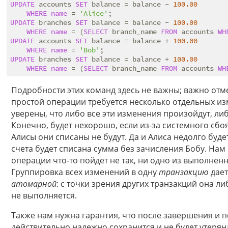
UPDATE
 accounts 
SET
 balance = balance - 
100.00
WHERE
name
 = 
'Alice'
UPDATE
 branches 
SET
 balance = balance - 
100.00
WHERE
name
 = (
SELECT
 branch_name 
FROM
 accounts 
WH
UPDATE
 accounts 
SET
 balance = balance + 
100.00
WHERE
name
 = 
'Bob'
UPDATE
 branches 
SET
 balance = balance + 
100.00
WHERE
name
 = (
SELECT
 branch_name 
FROM
 accounts 
WH
Подробности этих команд здесь не важны; важно отм
простой операции требуется несколько отдельных из
уверены, что либо все эти изменения произойдут, либ
Конечно, будет нехорошо, если из-за системного сбоя
Алисы они списаны не будут. Да и Алиса недолго буде
счета будет списана сумма без зачисления Бобу. Нам 
операции что-то пойдет не так, ни одно из выполненны
Группировка всех изменений в одну
транзакцию
дает
атомарной
: с точки зрения других транзакций она 
не выполняется.
Также нам нужна гарантия, что после завершения и 
действительно надежно сохранится и не будет утеряна