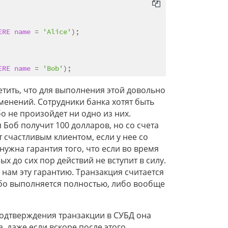
ERE
name
 = 
'Alice'
ERE
name
 = 
'Bob'
етить, что для выполнения этой довольно
менений. Сотрудники банка хотят быть
о не произойдет ни одно из них.
 Боб получит 100 долларов, но со счета
т счастливым клиентом, если у нее со
нужна гарантия того, что если во время
х до сих пор действий не вступит в силу.
 нам эту гарантию. Транзакция считается
либо выполняется полностью, либо вообще
подтверждения транзакции в СУБД она
, даже если вскоре после этого