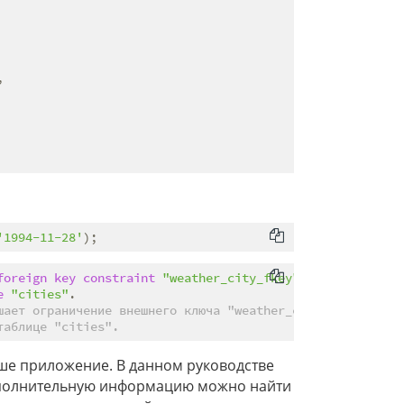


'1994-11-28'
foreign
key
constraint
"weather_city_fkey"
e
"cities"
шает ограничение внешнего ключа "weather_city_fkey"
таблице "cities".
ше приложение. В данном руководстве
дополнительную информацию можно найти