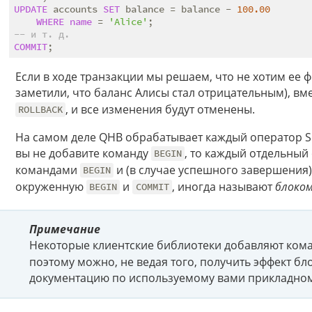
UPDATE
 accounts 
SET
 balance = balance - 
100.00
WHERE
name
 = 
'Alice'
-- и т. д.
COMMIT
Если в ходе транзакции мы решаем, что не хотим ее 
заметили, что баланс Алисы стал отрицательным), вм
, и все изменения будут отменены.
ROLLBACK
На самом деле QHB обрабатывает каждый оператор S
вы не добавите команду
, то каждый отдельный
BEGIN
командами
и (в случае успешного завершения
BEGIN
окруженную
и
, иногда называют
блоко
BEGIN
COMMIT
Примечание
Некоторые клиентские библиотеки добавляют ко
поэтому можно, не ведая того, получить эффект бл
документацию по используемому вами прикладном