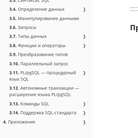
3.3.
Синтаксис SQL
3.4.
Определение данных
❱
3.5.
Манипулирование данными
П
3.6.
Запросы
3.7.
Типы данных
❱
3.8.
Функции и операторы
❱
3.9.
Преобразование типов
3.10.
Параллельный запрос
3.11.
PL/pgSQL — процедурный
❱
язык SQL
3.12.
Автономные транзакции —
расширение языка PL/pgSQL
3.13.
Команды SQL
❱
3.14.
Поддержка SQL-стандарта
❱
4.
Приложения
❱