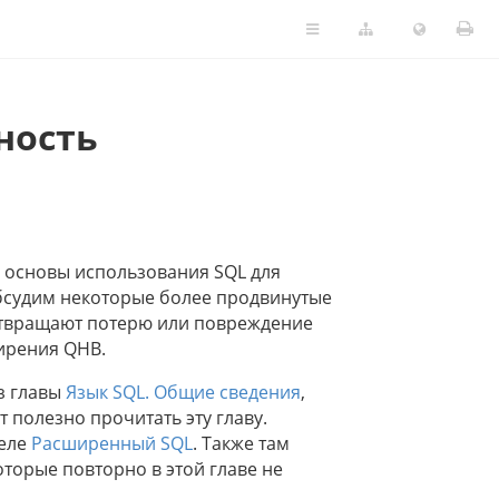
ность
основы использования SQL для
бсудим некоторые более продвинутые
отвращают потерю или повреждение
ирения QHB.
з главы
Язык SQL. Общие сведения
,
 полезно прочитать эту главу.
деле
Расширенный SQL
. Также там
торые повторно в этой главе не