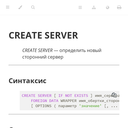
CREATE SERVER
CREATE SERVER
— определить новый
сторонний сервер
Синтаксис
CREATE
SERVER
 [ 
IF
NOT
EXISTS
 ] имя_сервера [ 
FOREIGN
DATA
 WRAPPER имя_обертки_сторонних_
    [ OPTIONS ( параметр 
'значение'