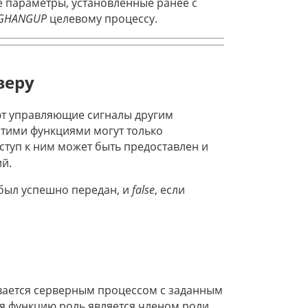
е параметры, установленные ранее с
IGHANGUP
целевому процессу.
веру
ют управляющие сигналы другим
тими функциями могут только
ступ к ним может быть предоставлен и
й.
 был успешно передан, и
false
, если
ивается серверным процессом с заданным
я функцию роль является членом роли,