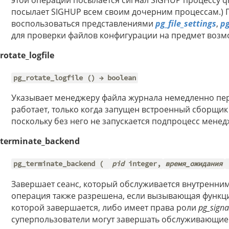
этой операции посылается сигнал SIGHUP процессу qh
посылает SIGHUP всем своим дочерним процессам.) 
воспользоваться представлениями
pg_file_settings
,
pg
для проверки файлов конфигурации на предмет воз
rotate_logfile
pg_rotate_logfile () → boolean
Указывает менеджеру файла журнала немедленно пер
работает, только когда запущен встроенный сборщи
поскольку без него не запускается подпроцесс мене
_terminate_backend
pg_terminate_backend (
pid
integer,
время_ожидания
Завершает сеанс, который обслуживается внутренним
операция также разрешена, если вызывающая функци
которой завершается, либо имеет права роли
pg_sign
суперпользователи могут завершать обслуживающие