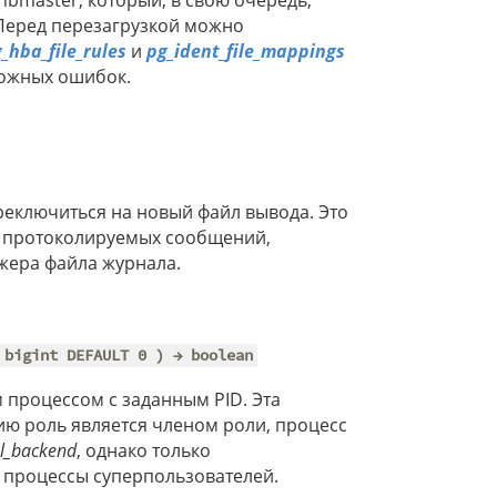
bmaster, который, в свою очередь,
Перед перезагрузкой можно
_hba_file_rules
и
pg_ident_file_mappings
можных ошибок.
еключиться на новый файл вывода. Это
к протоколируемых сообщений,
джера файла журнала.
bigint DEFAULT 0 ) → boolean
 процессом с заданным PID. Эта
ю роль является членом роли, процесс
al_backend
, однако только
 процессы суперпользователей.