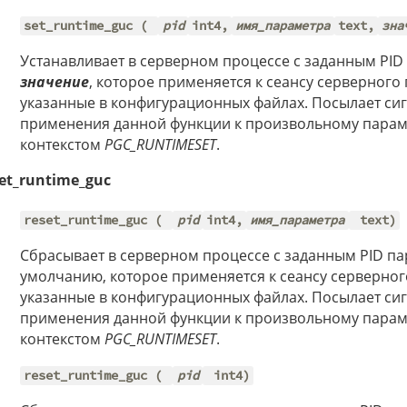
set_runtime_guc (
pid
int4,
имя_параметра
text,
зна
Устанавливает в серверном процессе с заданным PID
значение
, которое применяется к сеансу серверного
указанные в конфигурационных файлах. Посылает си
применения данной функции к произвольному параме
контекстом
PGC_RUNTIMESET
.
set_runtime_guc
reset_runtime_guc (
pid
int4,
имя_параметра
text)
Сбрасывает в серверном процессе с заданным PID п
умолчанию, которое применяется к сеансу серверног
указанные в конфигурационных файлах. Посылает си
применения данной функции к произвольному параме
контекстом
PGC_RUNTIMESET
.
reset_runtime_guc (
pid
int4)