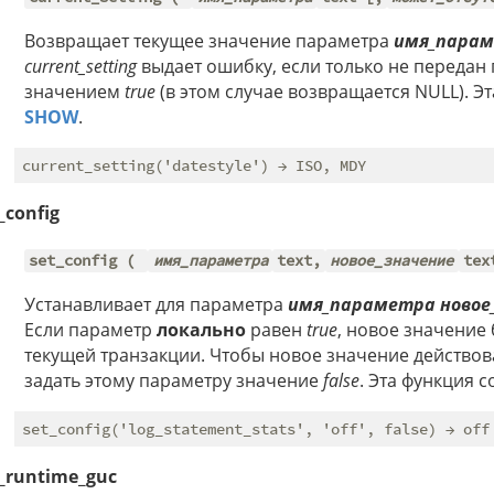
Возвращает текущее значение параметра
имя_пара
current_setting
выдает ошибку, если только не передан
значением
true
(в этом случае возвращается NULL). Э
SHOW
.
_config
set_config (
имя_параметра
text,
новое_значение
tex
Устанавливает для параметра
имя_параметра новое
Если параметр
локально
равен
true
, новое значение
текущей транзакции. Чтобы новое значение действов
задать этому параметру значение
false
. Эта функция 
t_runtime_guc