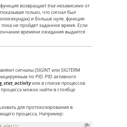
а функция возвращает
true
независимо от
 показывая только, что сигнал был
иллисекундах) и больше нуля, функция
 пока не пройдет заданное время. Если
окончании времени ожидания выдается
вляют сигналы (SIGINT или SIGTERM
ицируемым по PID. PID активного
g_stat_activity
или в списке процессов
о процесса можно найти в столбце
зовать для протоколирования в
ающего процесса. Например:
_pid());
