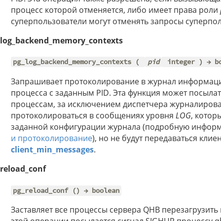
процесс которой отменяется, либо имеет права роли
суперпользователи могут отменять запросы суперпол
_log_backend_memory_contexts
pg_log_backend_memory_contexts (
pid
integer ) → b
Запрашивает протоколирование в журнал информаци
процесса с заданным PID. Эта функция может посыл
процессам, за исключением диспетчера журналирова
протоколироваться в сообщениях уровня
LOG
, котор
заданной конфигурации журнала (подробную информ
и протоколирование
), но не будут передаваться кли
client_min_messages
.
reload_conf
pg_reload_conf () → boolean
Заставляет все процессы сервера QHB перезагрузить 