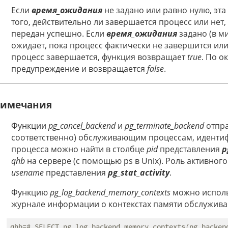
Если
время_ожидания
не задано или равно нулю, эт
того, действительно ли завершается процесс или нет,
передан успешно. Если
время_ожидания
задано (в м
ожидает, пока процесс фактически не завершится или
процесс завершается, функция возвращает
true
. По 
предупреждение и возвращается
false
.
имечания
Функции
pg_cancel_backend
и
pg_terminate_backend
отпра
соответственно) обслуживающим процессам, идентиф
процесса можно найти в столбце
pid
представления
p
qhb
на сервере (с помощью ps в Unix). Роль активног
usename
представления
pg_stat_activity
.
Функцию
pg_log_backend_memory_contexts
можно исполь
журнале информации о контекстах памяти обслужив
qhb=# SELECT pg_log_backend_memory_contexts(pg_backend