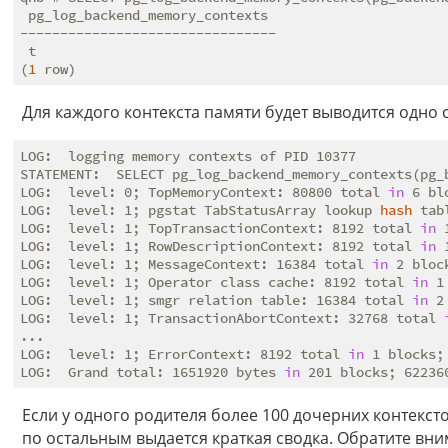
 pg_log_backend_memory_contexts

--------------------------------

 t

(
1
Для каждого контекста памяти будет выводится одно
LOG:  logging memory contexts of PID 10377

STATEMENT:  SELECT pg_log_backend_memory_contexts(pg_b
LOG:  level: 0; TopMemoryContext: 80800 total 
in
 6 bl
LOG:  level: 1; pgstat TabStatusArray lookup 
hash
 tab
LOG:  level: 1; TopTransactionContext: 8192 total 
in
 
LOG:  level: 1; RowDescriptionContext: 8192 total 
in
 
LOG:  level: 1; MessageContext: 16384 total 
in
 2 bloc
LOG:  level: 1; Operator class cache: 8192 total 
in
 1
LOG:  level: 1; smgr relation table: 16384 total 
in
 2
LOG:  level: 1; TransactionAbortContext: 32768 total 
...

LOG:  level: 1; ErrorContext: 8192 total 
in
 1 blocks;
LOG:  Grand total: 1651920 bytes 
in
Если у одного родителя более 100 дочерних контексто
по остальным выдается краткая сводка. Обратите вни