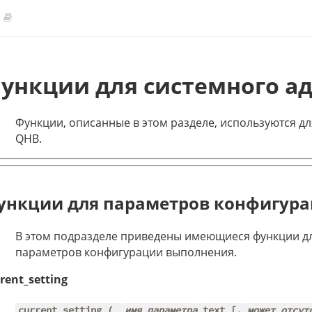
ункции для системного а
Функции, описанные в этом разделе, используются д
QHB.
ункции для параметров конфигур
В этом подразделе приведены имеющиеся функции дл
параметров конфигурации выполнения.
rent_setting
current_setting (
имя_параметра
text [,
может_отсут