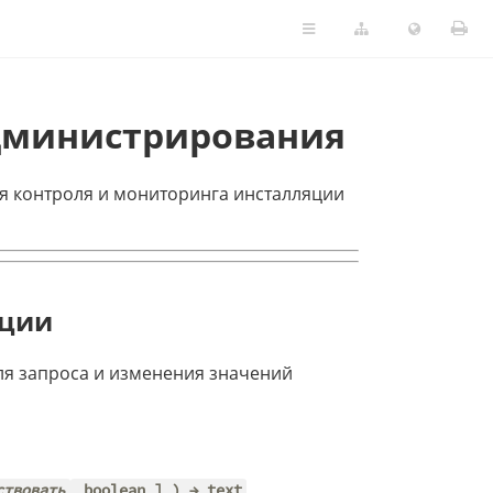
дминистрирования
ля контроля и мониторинга инсталляции
ации
я запроса и изменения значений
ствовать
boolean ] ) → text