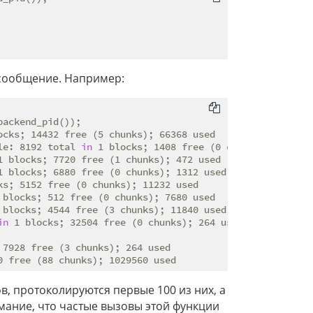
 сообщение. Например:
ackend_pid());

ocks; 14432 free (5 chunks); 66368 used

le: 8192 total 
in
 1 blocks; 1408 free (0 chunks); 6784 us
1 blocks; 7720 free (1 chunks); 472 used

1 blocks; 6880 free (0 chunks); 1312 used

ks; 5152 free (0 chunks); 11232 used

 blocks; 512 free (0 chunks); 7680 used

 blocks; 4544 free (3 chunks); 11840 used

in
 1 blocks; 32504 free (0 chunks); 264 used

 7928 free (3 chunks); 264 used

в, протоколируются первые 100 из них, а
мание, что частые вызовы этой функции