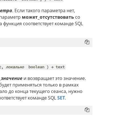
метра
. Если такого параметра нет,
 параметр
может_отсутствовать
со
та функция соответствует команде SQL
t,
локально
boolean ) → text
_значение
и возвращает это значение.
 будет применяться только в рамках
ало до конца текущего сеанса, нужно
соответствует команде SQL
SET
.