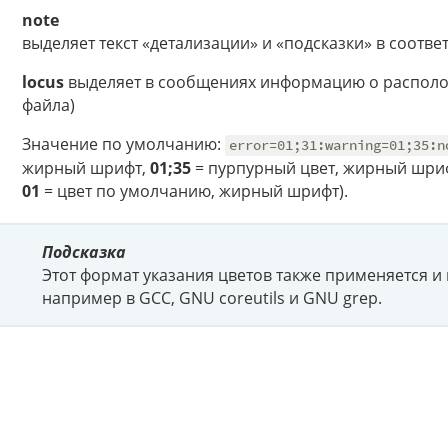
note
выделяет текст «детализации» и «подсказки» в соот
locus
выделяет в сообщениях информацию о располо
файла)
Значение по умолчанию:
error=01;31:warning=01;35:n
жирный шрифт,
01;35
= пурпурный цвет, жирный шри
01
= цвет по умолчанию, жирный шрифт).
Подсказка
Этот формат указания цветов также применяется и
например в GCC, GNU coreutils и GNU grep.