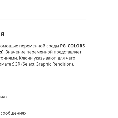
ия
с помощью переменной среды
PG_COLORS
s
). Значение переменной представляет
точиями. Ключи указывают, для чего
ате SGR (Select Graphic Rendition),
ниях
х сообщениях