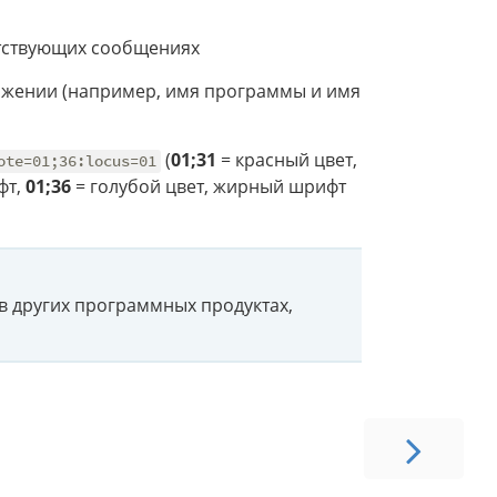
ветствующих сообщениях
жении (например, имя программы и имя
(
01;31
= красный цвет,
ote=01;36:locus=01
фт,
01;36
= голубой цвет, жирный шрифт
 в других программных продуктах,