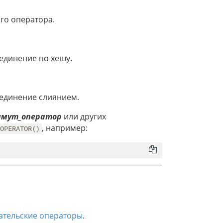
го оператора.
оединение по хешу.
оединение слиянием.
ммут_оператор
или других
, например:
OPERATOR()
ательские операторы
.