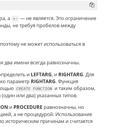
ра, а
— не является. Это ограничение
*-
нды, не требуя пробелов между
поэтому не может использоваться в
эти два имени всегда равнозначны.
определить и
LEFTARG
, и
RIGHTARG
. Для
ько параметр
RIGHTARG
. Функция
омощью
и таким образом,
CREATE FUNCTION
(один или два) указанных типов.
ION
и
PROCEDURE
равнозначны, но
цией, а не процедурой. Использование
по историческим причинам и считается