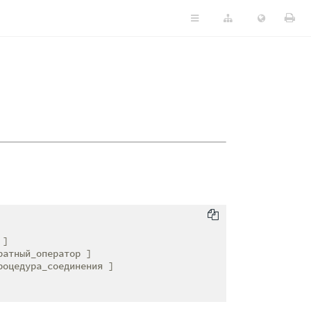
]

атный_оператор ]

роцедура_соединения ]
