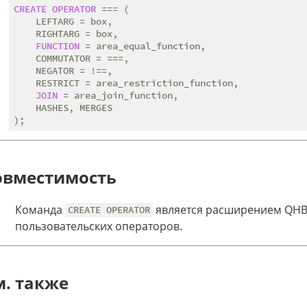
CREATE
OPERATOR
 === (

    LEFTARG = box,

    RIGHTARG = box,

FUNCTION
 = area_equal_function,

    COMMUTATOR = ===,

    NEGATOR = !==,

    RESTRICT = area_restriction_function,

JOIN
 = area_join_function,

    HASHES, MERGES

овместимость
Команда
является расширением QHB.
CREATE OPERATOR
пользовательских операторов.
м. также