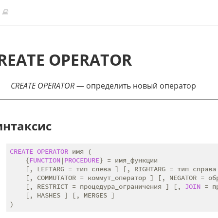
REATE OPERATOR
CREATE OPERATOR
— определить новый оператор
интаксис
CREATE
OPERATOR
 имя (

    {
FUNCTION
|
PROCEDURE
} = имя_функции

    [, LEFTARG = тип_слева ] [, RIGHTARG = тип_справа 
    [, COMMUTATOR = коммут_оператор ] [, NEGATOR = обр
    [, RESTRICT = процедура_ограничения ] [, 
JOIN
 = п
    [, HASHES ] [, MERGES ]
