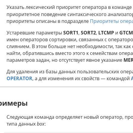
Указать лексический приоритет оператора в команде
приоритетное поведение синтаксического анализато
приоритеты описаны в подразделе
Приоритеты опер
Устаревшие параметры
SORT1
,
SORT2
,
LTCMP
и
GTCM
имен операторов сортировки, связанных с операто
слиянием. В этом больше нет необходимости, так ка
найти, обратившись вместо этого к семействам операт
параметров задан, но отсутствует явное указание
ME
Для удаления из базы данных пользовательских опе
OPERATOR
, а для изменения их свойств — командой
римеры
Следующая команда определяет новый оператор, пр
типа данных
box
: