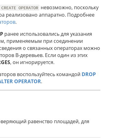
невозможно, поскольку
CREATE OPERATOR
ра реализовано аппаратно. Подробнее
аторов
.
P
ранее использовались для указания
ром, применяемым при соединении
к сведения о связанных операторах можно
оров B-деревьев. Если один из этих
RGES
, он игнорируется.
раторов воспользуйтесь командой
DROP
ALTER OPERATOR
.
оверяющий равенство площадей, для