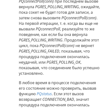
PQconnectPoll(conn)
при последнем вызове
вернула
PGRES_POLLING_WRITING
, ожидайте,
пока сокет не будет готов для записи, а
затем снова вызовите
PQconnectPoll(conn)
.
На первой итерации, т. е. когда вы еще не
вызвали
PQconnectPoll
, реализуйте то же
поведение, как если бы она вернула
PGRES_POLLING_WRITING
. Продолжайте этот
цикл, пока
PQconnectPoll(conn)
не вернет
PGRES_POLLING_FAILED
, показывая, что
процедура подключения окончилась
неудачей, или
PGRES_POLLING_OK
,
показывая, что соединение было успешно
установлено.
В любое время в процессе подключения
его состояние можно проверить, вызвав
функцию
PQstatus
. Если этот вызов
возвращает
CONNECTION_BAD
, значит
процедура подключения окончилась