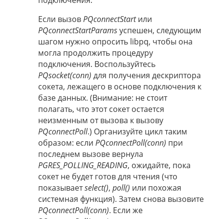
Если вызов
PQconnectStart
или
PQconnectStartParams
успешен, следующим
шагом нужно опросить libpq, чтобы она
могла продолжить процедуру
подключения. Воспользуйтесь
PQsocket(conn)
для получения дескриптора
сокета, лежащего в основе подключения к
базе данных. (Внимание: не стоит
полагать, что этот сокет остается
неизменным от вызова к вызову
PQconnectPoll
.) Организуйте цикл таким
образом: если
PQconnectPoll(conn)
при
последнем вызове вернула
PGRES_POLLING_READING
, ожидайте, пока
сокет не будет готов для чтения (что
показывает
select()
,
poll()
или похожая
системная функция). Затем снова вызовите
PQconnectPoll(conn)
. Если же