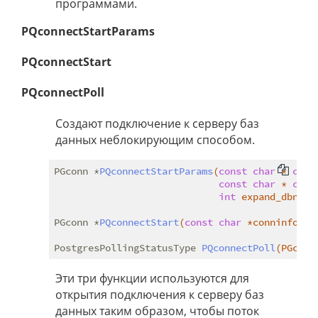
программами.
PQconnectStartParams
PQconnectStart
PQconnectPoll
Создают подключение к серверу баз
данных неблокирующим способом.
PGconn *
PQconnectStartParams
(
const
char
 * 
cons
const
char
 * 
cons
int
 expand_dbname
PGconn *
PQconnectStart
(
const
char
 *conninfo)
;

PostgresPollingStatusType 
PQconnectPoll
(PGconn
Эти три функции используются для
открытия подключения к серверу баз
данных таким образом, чтобы поток