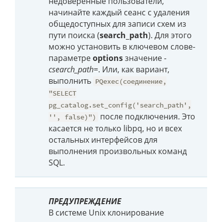
недоверенные пользователи,
начинайте каждый сеанс с удаления
общедоступных для записи схем из
пути поиска (
search_path
). Для этого
можно установить в ключевом слове-
параметре
options
значение
-
csearch_path=
. Или, как вариант,
выполнить
PQexec(соединение,
"SELECT
pg_catalog.set_config('search_path',
после подключения. Это
'', false)")
касается не только libpq, но и всех
остальных интерфейсов для
выполнения произвольных команд
SQL.
ПРЕДУПРЕЖДЕНИЕ
В системе Unix клонирование