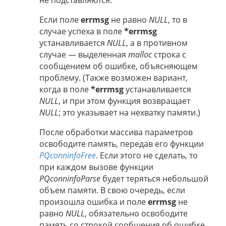
не подставляются.
Если поле
errmsg
не равно
NULL
, то в
случае успеха в поле
*errmsg
устанавливается
NULL
, а в противном
случае — выделенная
malloc
строка с
сообщением об ошибке, объясняющем
проблему. (Также возможен вариант,
когда в поле
*errmsg
устанавливается
NULL
, и при этом функция возвращает
NULL
; это указывает на нехватку памяти.)
После обработки массива параметров
освободите память, передав его функции
PQconninfoFree
. Если этого не сделать, то
при каждом вызове функции
PQconninfoParse
будет теряться небольшой
объем памяти. В свою очередь, если
произошла ошибка и поле
errmsg
не
равно
NULL
, обязательно освободите
память со строкой сообщения об ошибке,