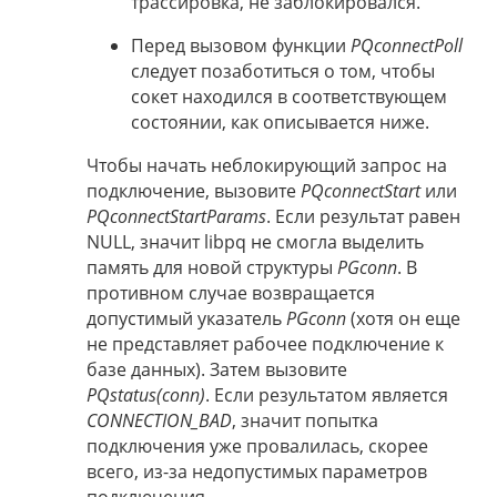
трассировка, не заблокировался.
Перед вызовом функции
PQconnectPoll
следует позаботиться о том, чтобы
сокет находился в соответствующем
состоянии, как описывается ниже.
Чтобы начать неблокирующий запрос на
подключение, вызовите
PQconnectStart
или
PQconnectStartParams
. Если результат равен
NULL, значит libpq не смогла выделить
память для новой структуры
PGconn
. В
противном случае возвращается
допустимый указатель
PGconn
(хотя он еще
не представляет рабочее подключение к
базе данных). Затем вызовите
PQstatus(conn)
. Если результатом является
CONNECTION_BAD
, значит попытка
подключения уже провалилась, скорее
всего, из-за недопустимых параметров
подключения.