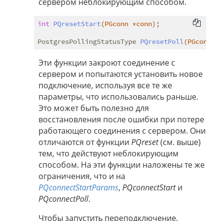
сервером неблокирующим способом.
int
PQresetStart
(PGconn *conn)
;

PostgresPollingStatusType 
PQresetPoll
(PGconn *
Эти функции закроют соединение с
сервером и попытаются установить новое
подключение, используя все те же
параметры, что использовались раньше.
Это может быть полезно для
восстановления после ошибки при потере
работающего соединения с сервером. Они
отличаются от функции
PQreset
(см. выше)
тем, что действуют неблокирующим
способом. На эти функции наложены те же
ограничения, что и на
PQconnectStartParams
,
PQconnectStart
и
PQconnectPoll
.
Чтобы запустить переподключение,