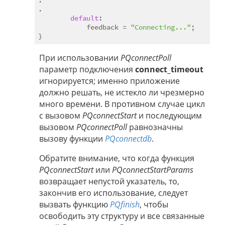
.

default
:

            feedback = 
"Connecting..."
;

При использовании
PQconnectPoll
параметр подключения
connect_timeout
игнорируется; именно приложение
должно решать, не истекло ли чрезмерно
много времени. В противном случае цикл
с вызовом
PQconnectStart
и последующим
вызовом
PQconnectPoll
равнозначны
вызову функции
PQconnectdb
.
Обратите внимание, что когда функция
PQconnectStart
или
PQconnectStartParams
возвращает непустой указатель, то,
закончив его использование, следует
вызвать функцию
PQfinish
, чтобы
освободить эту структуру и все связанные