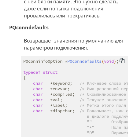
с ней блоки памяти. Это нужно сделать,
даже если попытка подключения
провалилась или прекратилась.
PQconndefaults
Возвращает значения по умолчанию для
параметров подключения.
PQconninfoOption *
PQconndefaults
(
void
)
;

typedef
struct
{
char
   *keyword;   
/* Ключевое слово этого
char
   *envvar;    
/* Имя резервной переме
char
   *compiled;  
/* Скомпилированное рез
char
   *val;       
/* Текущее значение пар
char
   *label;     
/* Метка этого поля в д
char
   *dispchar;  
/* Показывает, как отобр
                          в диалоге подключения
                          ""        Отображать 
                          "*"       Поле пароля
                          "D"       Параметр о