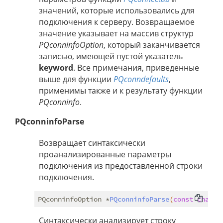
значений, которые использовались для
подключения к серверу. Возвращаемое
значение указывает на массив структур
PQconninfoOption
, который заканчивается
записью, имеющей пустой указатель
keyword
. Все примечания, приведенные
выше для функции
PQconndefaults
,
применимы также и к результату функции
PQconninfo
.
PQconninfoParse
Возвращает синтаксически
проанализированные параметры
подключения из предоставленной строки
подключения.
PQconninfoOption *
PQconninfoParse
(
const
char
 *
Синтаксически анализирует строку