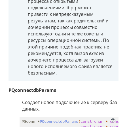
процесса с открытыми
подключениями libpq может
привести к непредсказуемым
результатам, так как родительский и
дочерний процессы совместно
используют одни и те же сокеты и
ресурсы операционной системы. По
этой причине подобная практика не
рекомендуется, хотя вызов
exec
из
дочернего процесса для загрузки
нового исполняемого файла является
безопасным.
PQconnectdbParams
Создает новое подключение к серверу баз
данных.
PGconn *
PQconnectdbParams
(
const
char
 * 
const
 *
const
char
 * 
const
 *