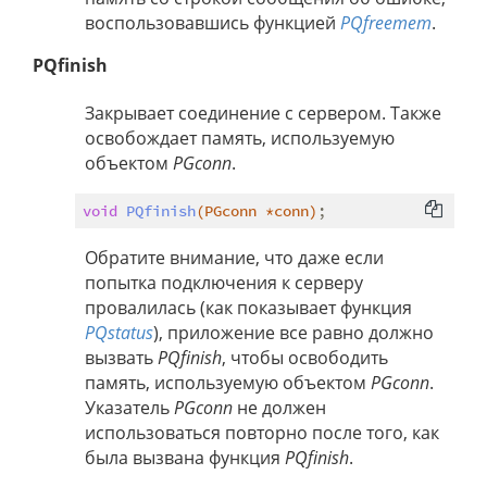
воспользовавшись функцией
PQfreemem
.
PQfinish
Закрывает соединение с сервером. Также
освобождает память, используемую
объектом
PGconn
.
void
PQfinish
(PGconn *conn)
Обратите внимание, что даже если
попытка подключения к серверу
провалилась (как показывает функция
PQstatus
), приложение все равно должно
вызвать
PQfinish
, чтобы освободить
память, используемую объектом
PGconn
.
Указатель
PGconn
не должен
использоваться повторно после того, как
была вызвана функция
PQfinish
.