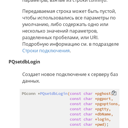
параметры, взятые из строки
conninfo
.
Передаваемая строка может быть пустой,
чтобы использовались все параметры по
умолчанию, либо содержать одно или
несколько значений параметров,
разделенных пробелами, или URI.
Подробную информацию см. в подразделе
Строки подключения
.
PQsetdbLogin
Создает новое подключение к серверу баз
данных.
PGconn *
PQsetdbLogin
(
const
char
 *pghost,

const
char
 *pgport,

const
char
 *pgoptions,

const
char
 *pgtty,

const
char
 *dbName,

const
char
 *login,

const
char
 *pwd)