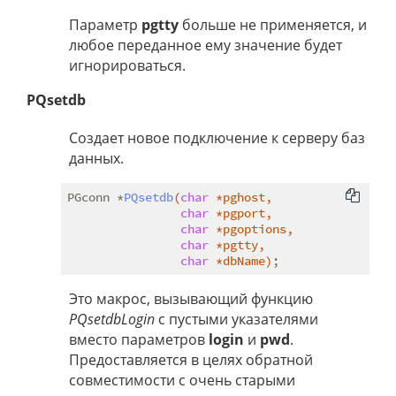
Параметр
pgtty
больше не применяется, и
любое переданное ему значение будет
игнорироваться.
PQsetdb
Создает новое подключение к серверу баз
данных.
PGconn *
PQsetdb
(
char
 *pghost,

char
 *pgport,

char
 *pgoptions,

char
 *pgtty,

char
 *dbName)
Это макрос, вызывающий функцию
PQsetdbLogin
с пустыми указателями
вместо параметров
login
и
pwd
.
Предоставляется в целях обратной
совместимости с очень старыми