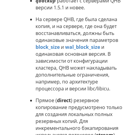
qbackup
работает с серверами QHB
версии 1.5.1 и новее.
На сервере QHB, где была сделана
копия, и на сервере, где она будет
восстанавливаться, должны быть
одинаковые значения параметров
block_size
и
wal_block_size
и
одинаковая основная версия. В
зависимости от конфигурации
кластера, QHB может накладывать
дополнительные ограничения,
например, по архитектуре
процессора и версии libc/libicu.
Прямое (
direct
) резервное
копирование предусмотрено только
для создания локальных полных
резервных копий. Для
инкрементального бэкапирования