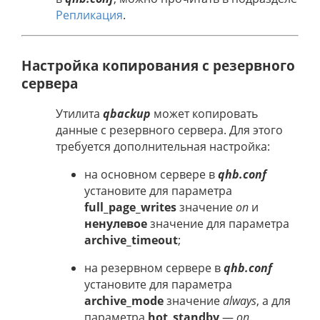
Репликация
.
Настройка копирования с резервного
сервера
Утилита
qbackup
может копировать
данные с резервного сервера. Для этого
требуется дополнительная настройка:
на основном сервере в
qhb.conf
установите для параметра
full_page_writes
значение
on
и
ненулевое
значение для параметра
archive_timeout
;
на резервном сервере в
qhb.conf
установите для параметра
archive_mode
значение
always
, а для
параметра
hot_standby
—
on
.