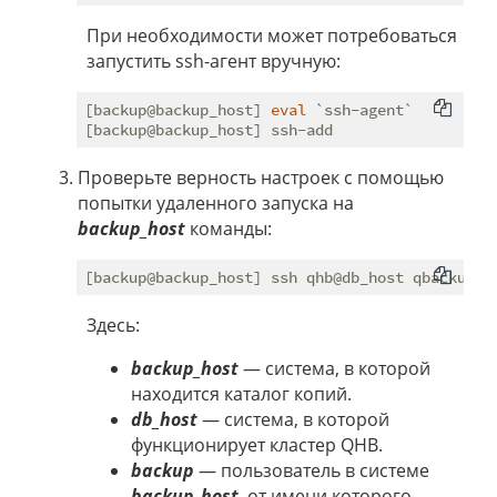
При необходимости может потребоваться
запустить ssh-агент вручную:
[backup@backup_host] 
eval
 `ssh-agent`

Проверьте верность настроек с помощью
попытки удаленного запуска на
backup_host
команды:
[backup@backup_host] ssh qhb@db_host qbackup a
Здесь:
backup_host
— система, в которой
находится каталог копий.
db_host
— система, в которой
функционирует кластер QHB.
backup
— пользователь в системе
backup_host
, от имени которого