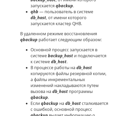
запускается
qbackup
.
qhb
— пользователь в системе
db_host
, от имени которого
запускается кластер QHB.
В удаленном режиме восстановления
qbackup
работает следующим образом:
Основной процесс запускается в
системе
backup_host
и подключается
к системе
db_host
.
В процессе работы на
db_host
копируются файлы резервной копии,
а файлы инкрементальных
изменений накладываются путем
вызова на
db_host
программы
qbackup
.
Если
qbackup
на
db_host
сталкивается
с ошибкой, основной процесс
qbackup
выдает информацию о