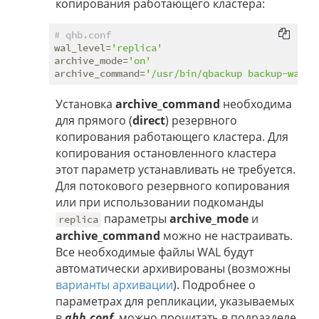
копирования работающего кластера:
# qhb.conf
wal_level=
'replica'
archive_mode=
'on'
archive_command=
'/usr/bin/qbackup backup-wal -
Установка
archive_command
необходима
для прямого (
direct
) резервного
копирования работающего кластера. Для
копирования остановленного кластера
этот параметр устанавливать не требуется.
Для потокового резервного копирования
или при использовании подкоманды
параметры
archive_mode
и
replica
archive_command
можно не настраивать.
Все необходимые файлы WAL будут
автоматически архивированы (возможны
варианты архивации
). Подробнее о
параметрах для репликации, указываемых
в
qhb.conf
, можно прочитать в подразделе