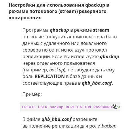
Настройки для использования qbackup в
режиме потокового (stream) резервного
копирования
Программа
qbackup
в режиме
stream
позволяет получить копию кластера базы
данных с удаленного или локального
сервера по сети, используя протокол
репликации. Если вы используете
qbackup
через отдельного пользователя
(например,
backup
), не забудьте дать ему
роль
REPLICATION
в базе данных и
соответствующие права в
qhb_hba.conf
.
Пример:
CREATE
USER
backup
REPLICATION
PASSWORD
'backu
В файле
qhb_hba.conf
разрешите
выполнение репликации для роли
backup
: