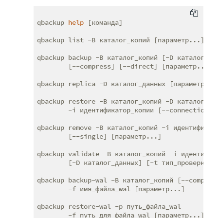
qbackup 
help
 [команда]

qbackup list -B каталог_копий [параметр...]

qbackup backup -B каталог_копий [-D каталог_дан
        [--compress] [--direct] [параметр...]

qbackup replica -D каталог_данных [параметр...]
qbackup restore -B каталог_копий -D каталог_дан
        -i идентификатор_копии [--connection] [
qbackup remove -B каталог_копий -i идентификато
        [--single] [параметр...]

qbackup validate -B каталог_копий -i идентифика
        [-D каталог_данных] [-t тип_проверки] [
qbackup backup-wal -B каталог_копий [--compress
        -f имя_файла_wal [параметр...]

qbackup restore-wal -p путь_файла_wal
