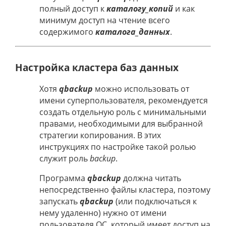
полный доступ к
каталогу_копий
и как
минимум доступ на чтение всего
содержимого
каталога_данных
.
Настройка кластера баз данных
Хотя
qbackup
можно использовать от
имени суперпользователя, рекомендуется
создать отдельную роль с минимальными
правами, необходимыми для выбранной
стратегии копирования. В этих
инструкциях по настройке такой ролью
служит роль
backup
.
Программа
qbackup
должна читать
непосредственно файлы кластера, поэтому
запускать
qbackup
(или подключаться к
нему удаленно) нужно от имени
пользователя ОС, который имеет доступ на