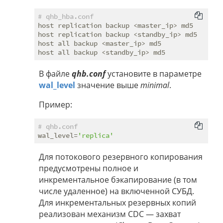
# qhb_hba.conf
host replication backup <master_ip> md5

host replication backup <standby_ip> md5

host all backup <master_ip> md5

В файле
qhb.conf
установите в параметре
wal_level
значение выше
minimal
.
Пример:
# qhb.conf
wal_level=
'replica'
Для потокового резервного копирования
предусмотрены полное и
инкрементальное бэкапирование (в том
числе удаленное) на включенной СУБД.
Для инкрементальных резервных копий
реализован механизм CDC — захват