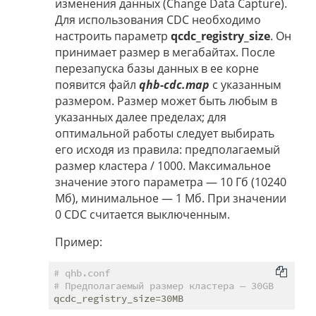
изменения данных (Change Data Capture).
Для использования CDC необходимо
настроить параметр
qcdc_registry_size
. Он
принимает размер в мегабайтах. После
перезапуска базы данных в ее корне
появится файл
qhb-cdc.map
с указанным
размером. Размер может быть любым в
указанных далее пределах; для
оптимальной работы следует выбирать
его исходя из правила: предполагаемый
размер кластера / 1000. Максимальное
значение этого параметра — 10 Гб (10240
Мб), минимальное — 1 Мб. При значении
0 CDC считается выключенным.
Пример:
# qhb.conf
# Предполагаемый размер кластера — 30GB