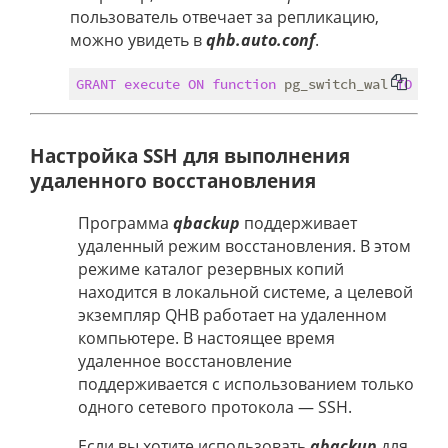
пользователь отвечает за репликацию,
можно увидеть в
qhb.auto.conf
.
GRANT
execute
ON
function
 pg_switch_wal 
TO
Настройка SSH для выполнения
удаленного восстановления
Программа
qbackup
поддерживает
удаленный режим восстановления. В этом
режиме каталог резервных копий
находится в локальной системе, а целевой
экземпляр QHB работает на удаленном
компьютере. В настоящее время
удаленное восстановление
поддерживается с использованием только
одного сетевого протокола — SSH.
Если вы хотите использовать
qbackup
для