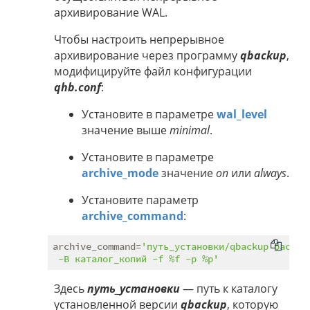
архивирование WAL.
Чтобы настроить непрерывное
архивирование через программу
qbackup
,
модифицируйте файл конфигурации
qhb.conf
:
Установите в параметре
wal_level
значение выше
minimal
.
Установите в параметре
archive_mode
значение
on
или
always
.
Установите параметр
archive_command
:
archive_command=
'путь_установки/qbackup backup-
 -B каталог_копий -f %f -p %p'
Здесь
путь_установки
— путь к каталогу
установленной версии
qbackup
, которую