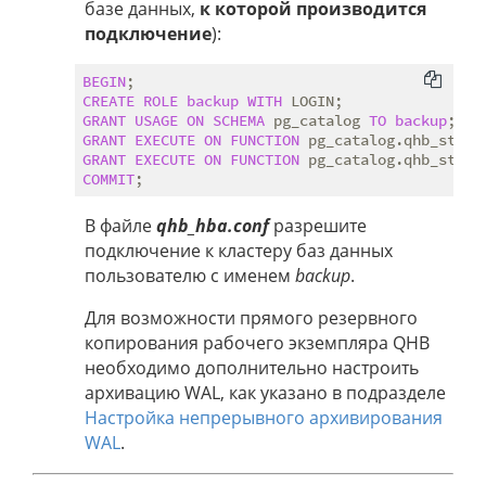
базе данных,
к которой производится
подключение
):
BEGIN
CREATE
ROLE
backup
WITH
GRANT
USAGE
ON
SCHEMA
 pg_catalog 
TO
backup
GRANT
EXECUTE
ON
FUNCTION
 pg_catalog.qhb_start
GRANT
EXECUTE
ON
FUNCTION
 pg_catalog.qhb_stop_
COMMIT
В файле
qhb_hba.conf
разрешите
подключение к кластеру баз данных
пользователю с именем
backup
.
Для возможности прямого резервного
копирования рабочего экземпляра QHB
необходимо дополнительно настроить
архивацию WAL, как указано в подразделе
Настройка непрерывного архивирования
WAL
.