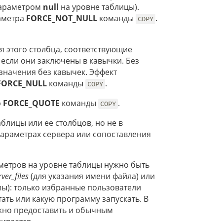
 параметром
null
на уровне таблицы).
аметра
FORCE_NOT_NULL
команды
.
COPY
я этого столбца, соответствующие
е если они заключены в кавычки. Без
значения без кавычек. Эффект
FORCE_NULL
команды
.
COPY
р
FORCE_QUOTE
команды
.
COPY
блицы или ее столбцов, но не в
параметрах сервера или сопоставления
метров на уровне таблицы нужно быть
ver_files
(для указания имени файла) или
ы): только избранные пользователи
ать или какую программу запускать. В
жно предоставить и обычным