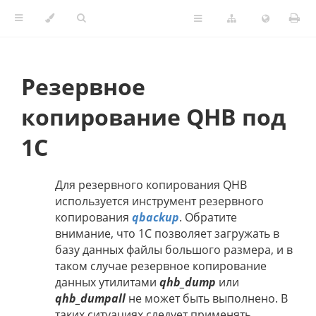
Резервное
копирование QHB под
1С
Для резервного копирования QHB
используется инструмент резервного
копирования
qbackup
. Обратите
внимание, что 1С позволяет загружать в
базу данных файлы большого размера, и в
таком случае резервное копирование
данных утилитами
qhb_dump
или
qhb_dumpall
не может быть выполнено. В
таких ситуациях следует применять