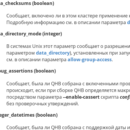
ta_checksums (boolean)
Сообщает, включено ли в этом кластере применение 
Подробную информацию см. в описании параметра
d
a_directory_mode (integer)
В системах Unix этот параметр сообщает о разрешени
параметром
data_directory
), установленных при за
см. в описании параметра
allow-group-access
.
ug_assertions (boolean)
Сообщает, была ли QHB собрана с включенными про
происходит, если при сборке QHB определяется мак
посредством параметра
--enable-cassert
скрипта
conf
без проверочных утверждений.
eger_datetimes (boolean)
Сообщает, была ли QHB собрана с поддержкой даты и