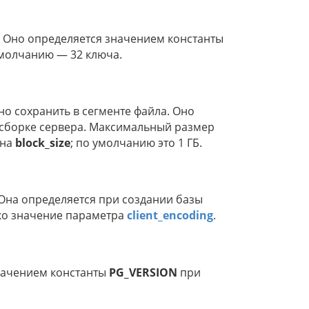
 Оно определяется значением константы
умолчанию — 32 ключа.
но сохранить в сегменте файла. Оно
сборке сервера. Максимальный размер
 на
block_size
; по умолчанию это 1 ГБ.
Она определяется при создании базы
ко значение параметра
client_encoding
.
начением константы
PG_VERSION
при