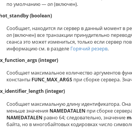
по умолчанию —
on
(включен).
hot_standby (boolean)
Сообщает, находится ли сервер в данный момент в р
on
(включен) все транзакции принудительно переводя
сеанса это может измениться, только если сервер п
информацию см. в разделе
Горячий резерв
.
_function_args (integer)
Сообщает максимальное количество аргументов функ
константы
FUNC_MAX_ARGS
при сборке сервера. Зна
_identifier_length (integer)
Сообщает максимальную длину идентификатора. Она 
меньше значения
NAMEDATALEN
при сборке сервер
NAMEDATALEN
равно 64; следовательно, значение
ma
байта, но в многобайтовых кодировках число символ