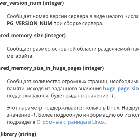
ver_version_num (integer)
Сообщает номер версии сервера в виде целого числа
PG_VERSION_NUM
при сборке сервера.
red_memory_size (integer)
Сообщает размер основной области разделяемой па
мегабайта.
red_memory_size_in_huge_pages (integer)
Сообщает количество огромных страниц, необходимы
памяти, исходя из заданного значения
huge_page_siz
поддерживаются, будет выдано значение
-1
.
Этот параметр поддерживается только в Linux. На др
значение
-1
. Более подробную информацию об исполь
подразделе
Огромные страницы в Linux
.
_library (string)