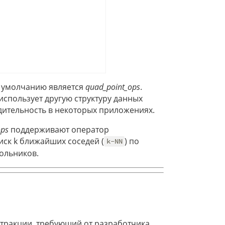
 умолчанию является
quad_point_ops
.
использует другую структуру данных
дительность в некоторых приложениях.
ops
поддерживают оператор
иск k ближайших соседей (
) по
k-NN
ольников.
стракции, требующий от разработчика