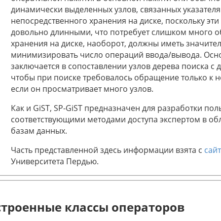
динамически выделенных узлов, связанных указателям
непосредственного хранения на диске, поскольку эти
довольно длинными, что потребует слишком много об
хранения на диске, наоборот, должны иметь значите
минимизировать число операций ввода/вывода. Осно
заключается в сопоставлении узлов дерева поиска с
чтобы при поиске требовалось обращение только к 
если он просматривает много узлов.
Как и GiST, SP-GiST предназначен для разработки пол
соответствующими методами доступа экспертом в обл
базам данных.
Часть представленной здесь информации взята с
сай
Университета Пердью.
строенные классы операторов