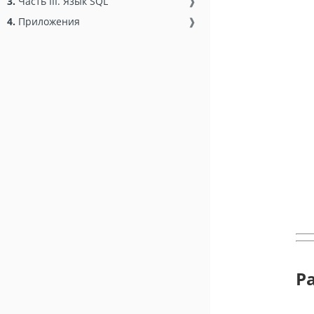
3.
Часть III. Язык SQL
❱
4.
Приложения
❱
Р