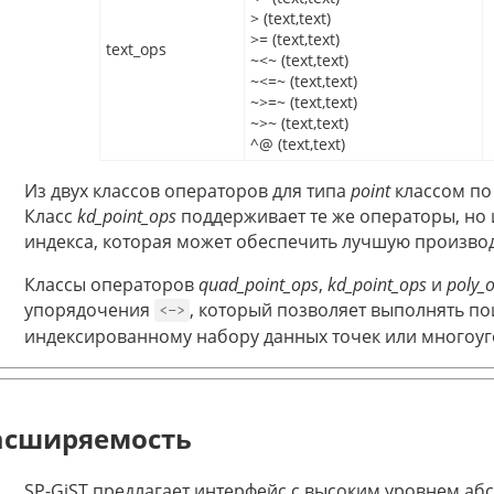
> (text,text)
>= (text,text)
text_ops
~<~ (text,text)
~<=~ (text,text)
~>=~ (text,text)
~>~ (text,text)
^@ (text,text)
Из двух классов операторов для типа
point
классом по
Класс
kd_point_ops
поддерживает те же операторы, но 
индекса, которая может обеспечить лучшую произво
Классы операторов
quad_point_ops
,
kd_point_ops
и
poly_
упорядочения
, который позволяет выполнять по
<->
индексированному набору данных точек или многоуг
асширяемость
SP-GiST предлагает интерфейс с высоким уровнем аб