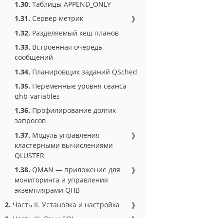
1.30.
Таблицы APPEND_ONLY
1.31.
Сервер метрик
❱
1.32.
Разделяемый кеш планов
1.33.
Встроенная очередь
сообщений
1.34.
Планировщик заданий QSched
1.35.
Переменные уровня сеанса
qhb-variables
1.36.
Профилирование долгих
запросов
1.37.
Модуль управления
❱
кластерными вычислениями
QLUSTER
1.38.
QMAN — приложение для
❱
мониторинга и управления
экземплярами QHB
2.
Часть II. Установка и настройка
❱