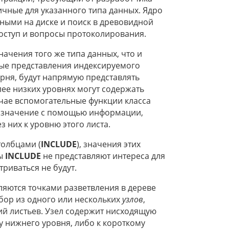
ичные для указанного типа данных. Ядро
нными на диске и поиск в древовидной
доступ и вопросы протоколирования.
ачения того же типа данных, что и
ные представления индексируемого
орня, будут напрямую представлять
ее низких уровнях могут содержать
учае вспомогательные функции класса
е значение с помощью информации,
 них к уровню этого листа.
толбцами (
INCLUDE
), значения этих
цы
INCLUDE
не представляют интереса для
триваться не будут.
ляются точками разветвления в дереве
бор из одного или нескольких
узлов
,
й листьев. Узел содержит нисходящую
у нижнего уровня, либо к короткому