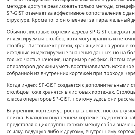
методов доступа реализовать только методы, специф
SP-GiST отвечает за эффективное сопоставление с да
структуре. Кроме того он отвечает за параллельный 
Обычно листовые кортежи дерева SP-GiST содержат зн
индексируемый столбец, хотя могут хранить и неточ
столбца. Листовые кортежи, хранящиеся на уровне к
исходные индексируемые значения данных, но на бол
только часть значения, например суффикс. В этом сл
операторов должны уметь восстанавливать исходно
собранной из внутренних кортежей при проходе через
Когда индекс SP-GiST создается с дополнительными с
столбцов тоже хранятся в листовых кортежах. Столб
класса операторов SP-GiST, поэтому здесь они рассма
Внутренние кортежи устроены сложнее, поскольку яв
поиска. В каждом внутреннем кортеже содержится на
представляющих группы схожих между собой значени
ссылку, ведущую либо к другому, внутреннему кортеж