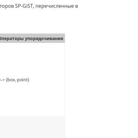
торов SP-GiST, перечисленные в
Операторы упорядочивания
<-> (box, point)