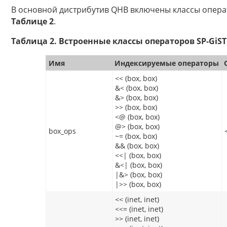
В основной дистрибутив QHB включены классы опера
Таблице 2
.
Таблица 2. Встроенные классы операторов SP-GiST
Имя
Индексируемые операторы
<< (box, box)
&< (box, box)
&> (box, box)
>> (box, box)
<@ (box, box)
@> (box, box)
box_ops
~= (box, box)
&& (box, box)
<<| (box, box)
&<| (box, box)
|&> (box, box)
|>> (box, box)
<< (inet, inet)
<<= (inet, inet)
>> (inet, inet)