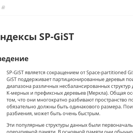
ндексы SP-GiST
ведение
SP-GiST является сокращением от Space-partitioned Gi
GiST поддерживает партиционированные деревья пои
диапазона различных несбалансированных структур 
K-мерных и префиксных деревьев (Меркла). Общая осо
том, что они многократно разбивают пространство п
обязательно должны быть одинакового размера. Пои
разбиения, может быть очень быстрым.
Эти популярные структуры данных были первоначаль
оперативной памяти. В основной памяти они обычно