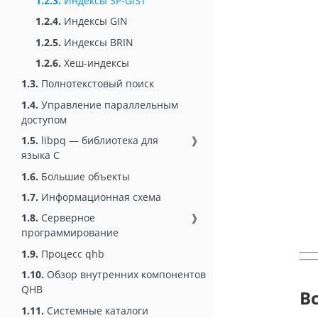
1.2.3.
Индексы SP-GiST
1.2.4.
Индексы GIN
1.2.5.
Индексы BRIN
1.2.6.
Хеш-индексы
1.3.
Полнотекстовый поиск
1.4.
Управление параллельным
доступом
1.5.
libpq — библиотека для
❱
языка C
1.6.
Большие объекты
1.7.
Информационная схема
1.8.
Серверное
❱
программирование
1.9.
Процесс qhb
1.10.
Обзор внутренних компонентов
QHB
В
1.11.
Системные каталоги