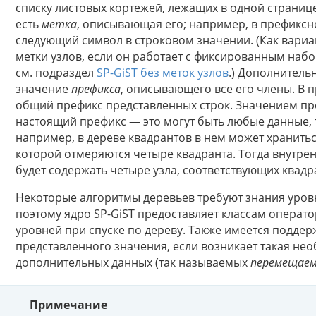
списку листовых кортежей, лежащих в одной страниц
есть
метка
, описывающая его; например, в префиксн
следующий символ в строковом значении. (Как вариа
метки узлов, если он работает с фиксированным набо
см. подраздел
SP-GiST без меток узлов
.) Дополнитель
значение
префикса
, описывающего все его члены. В 
общий префикс представленных строк. Значением пр
настоящий префикс — это могут быть любые данные,
например, в дереве квадрантов в нем может хранитьс
которой отмеряются четыре квадранта. Тогда внутре
будет содержать четыре узла, соответствующих квадр
Некоторые алгоритмы деревьев требуют знания уровн
поэтому ядро SP-GiST предоставляет классам операт
уровней при спуске по дереву. Также имеется подде
представленного значения, если возникает такая нео
дополнительных данных (так называемых
перемещаем
Примечание