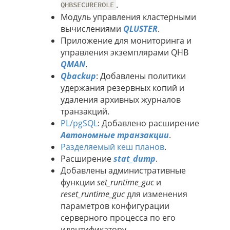
.
QHBSECUREROLE
Модуль управления кластерными
вычислениями
QLUSTER
.
Приложение для мониторинга и
управления экземплярами QHB
QMAN
.
Qbackup
: Добавлены политики
удержания резервных копий и
удаления архивных журналов
транзакций.
PL/pgSQL
: Добавлено расширение
Автономные транзакции
.
Разделяемый кеш планов
.
Расширение
stat_dump
.
Добавлены административные
функции
set_runtime_guc
и
reset_runtime_guc
для изменения
параметров конфигурации
серверного процесса по его
идентификатору.