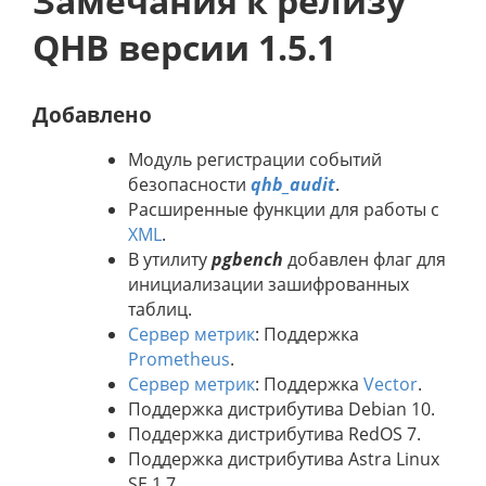
Замечания к релизу
QHB версии 1.5.1
Добавлено
Модуль регистрации событий
безопасности
qhb_audit
.
Расширенные функции для работы с
XML
.
В утилиту
pgbench
добавлен флаг для
инициализации зашифрованных
таблиц.
Сервер метрик
: Поддержка
Prometheus
.
Сервер метрик
: Поддержка
Vector
.
Поддержка дистрибутива Debian 10.
Поддержка дистрибутива RedOS 7.
Поддержка дистрибутива Astra Linux
SE 1.7.