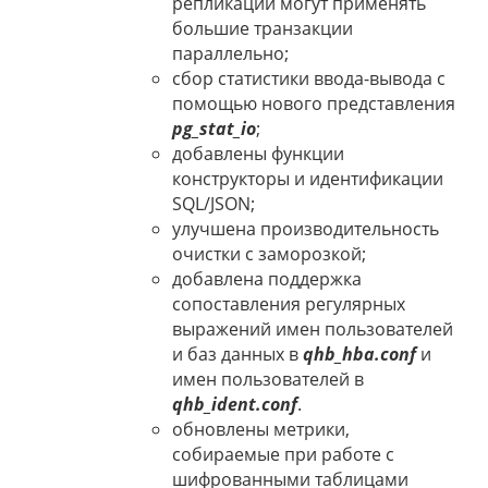
репликации могут применять
большие транзакции
параллельно;
сбор статистики ввода-вывода с
помощью нового представления
pg_stat_io
;
добавлены функции
конструкторы и идентификации
SQL/JSON;
улучшена производительность
очистки с заморозкой;
добавлена поддержка
сопоставления регулярных
выражений имен пользователей
и баз данных в
qhb_hba.conf
и
имен пользователей в
qhb_ident.conf
.
обновлены метрики,
собираемые при работе с
шифрованными таблицами