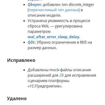
Qbayes
: добавлен тип
discrete_integer
(
перечислимый тип данных
) в
описание модели.
Устранена уязвимость в процессе
сброса WAL — урегулирована
параметром
wal_after_error_sleep_delay
.
QDL
: Убрано ограничение в 8Кб на
размер данных.
Исправлено
Добавлены mock-файлы описания
расширений для
2B
для исправления
сценариев платформы
«1С:Предприятие».
Удалено