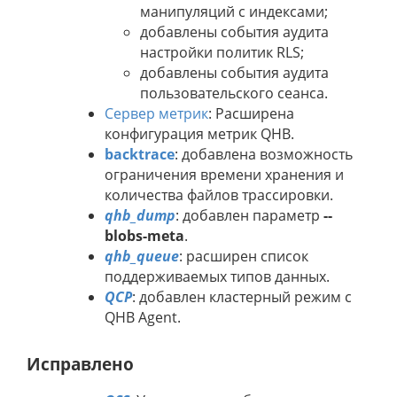
манипуляций с индексами;
добавлены события аудита
настройки политик RLS;
добавлены события аудита
пользовательского сеанса.
Сервер метрик
: Расширена
конфигурация метрик QHB.
backtrace
: добавлена возможность
ограничения времени хранения и
количества файлов трассировки.
qhb_dump
: добавлен параметр
--
blobs-meta
.
qhb_queue
: расширен список
поддерживаемых типов данных.
QCP
: добавлен кластерный режим с
QHB Agent.
Исправлено