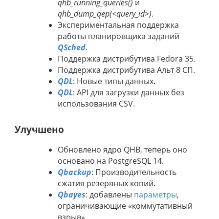
qhb_running_queries()
и
qhb_dump_qep(<query_id>)
.
Экспериментальная поддержка
работы планировщика заданий
QSched
.
Поддержка дистрибутива Fedora 35.
Поддержка дистрибутива Альт 8 СП.
QDL
: Новые типы данных.
QDL
: API для загрузки данных без
использования CSV.
Улучшено
Обновлено ядро QHB, теперь оно
основано на PostgreSQL 14.
Qbackup
: Производительность
сжатия резервных копий.
Qbayes
: добавлены
параметры
,
ограничивающие «коммутативный
взрыв».