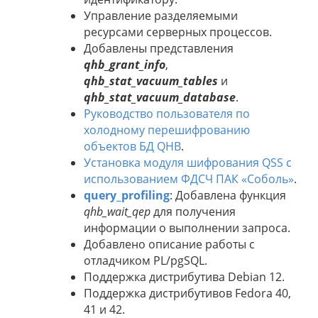
Управление разделяемыми
ресурсами серверных процессов.
Добавлены представления
qhb_grant_info
,
qhb_stat_vacuum_tables
и
qhb_stat_vacuum_database
.
Руководство пользователя по
холодному перешифрованию
объектов БД QHB
.
Установка модуля шифрования QSS с
использованием ФДСЧ ПАК «Соболь»
.
query_profiling
: Добавлена функция
qhb_wait_qep
для получения
информации о выполнении запроса.
Добавлено описание работы с
отладчиком PL/pgSQL.
Поддержка дистрибутива Debian 12.
Поддержка дистрибутивов Fedora 40,
41 и 42.