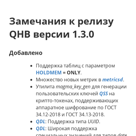
Замечания к релизу
QHB версии 1.3.0
Добавлено
Поддержка таблиц с параметром
HOLDMEM
= ONLY
.
Множество новых метрик в
metricsd
.
Утилита
magma_key_gen
для генерации
пользовательских ключей
QSS
на
крипто-токенах, поддерживающих
аппаратное шифрование по ГОСТ
34.12-2018 и ГОСТ 34.13-2018.
QDL
: Поддержка типа
UUID
.
QDL
: Широкая поддержка
специальных значений для типов
date