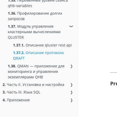
1.35.
Переменные уровня сеанса
qhb-variables
1.36.
Профилирование долгих
запросов
1.37.
Модуль управления
❱
кластерными вычислениями
QLUSTER
1.37.1.
Описание qluster rest api
1.37.2.
Описание протокола
QRAFT
1.38.
QMAN — приложение для
❱
мониторинга и управления
экземплярами QHB
Pr
2.
Часть II. Установка и настройка
❱
3.
Часть III. Язык SQL
❱
4.
Приложения
❱