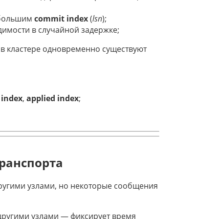
 большим
commit index
(
lsn
);
димости в случайной задержке;
а в кластере одновременно существуют
 index
,
applied index
;
ранспорта
ругими узлами, но некоторые сообщения
 другими узлами — фиксирует время