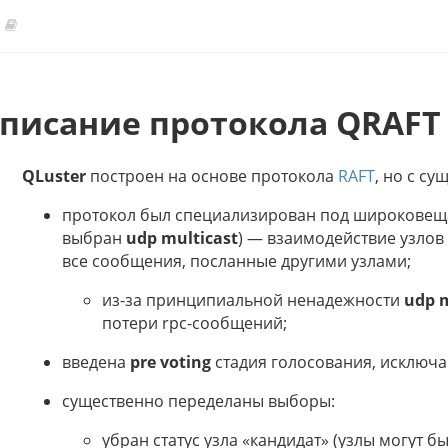
писание протокола QRAFT
QLuster
построен на основе протокола
RAFT
, но с с
протокол был специализирован под широковещат
выбран
udp multicast
) — взаимодействие узлов 
все сообщения, посланные другими узлами;
из-за принципиальной ненадежности
udp m
потери rpc-сообщений;
введена
pre voting
стадия голосования, исключ
существенно переделаны выборы:
убран статус узла «кандидат» (узлы могут 