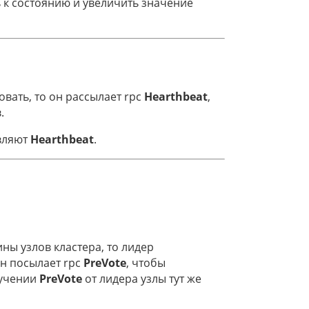
 к состоянию и увеличить значение
овать, то он рассылает rpc
Hearthbeat
,
.
авляют
Hearthbeat
.
ы узлов кластера, то лидер
н посылает rpc
PreVote
, чтобы
лучении
PreVote
от лидера узлы тут же