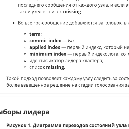
последнего сообщения от каждого узла, и если э
такой узел в список
missing
.
Во все rpc-сообщение добавляется заголовок, в 
term
;
commit index
—
lsn
;
applied index
— первый индекс, который не
minimum index
— первый индекс лога, кот
идентификатор лидера кластера;
список
missing
.
Такой подход позволяет каждому узлу следить за сос
более взвешенное решение на стадии голосования за
ыборы лидера
Рисунок 1. Диаграмма переходов состояний узла 