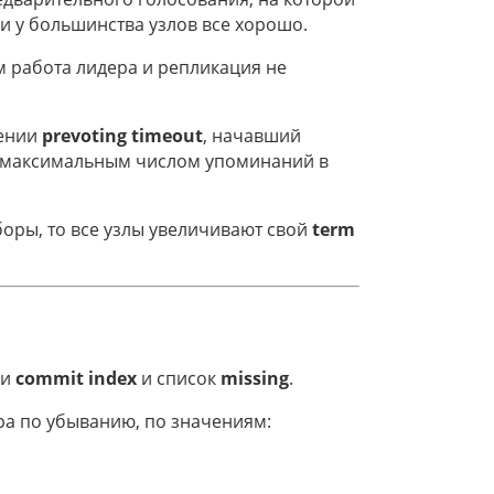
ли у большинства узлов все хорошо.
м работа лидера и репликация не
чении
prevoting timeout
, начавший
 с максимальным числом упоминаний в
боры, то все узлы увеличивают свой
term
ои
commit index
и список
missing
.
ера по убыванию, по значениям: