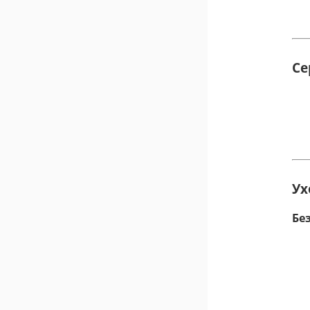
Се
Ух
Бе