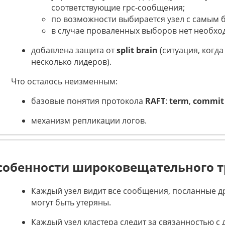
соответствующие rpc-сообщения;
по возможности выбирается узел с самым
в случае проваленных выборов нет необхо
добавлена защита от
split brain
(ситуация, когд
несколько лидеров).
Что осталось неизменным:
базовые понятия протокола
RAFT
:
term
,
commit
механизм репликации логов.
собенности широковещательного т
Каждый узел видит все сообщения, посланные д
могут быть утеряны.
Каждый узел кластера следит за связанностью с