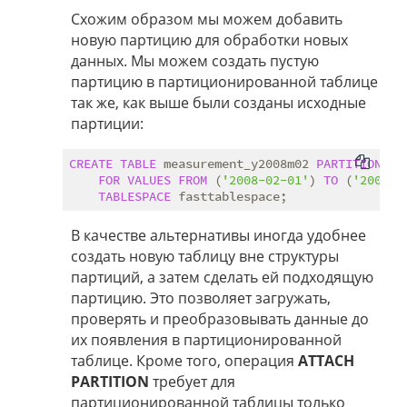
Схожим образом мы можем добавить
новую партицию для обработки новых
данных. Мы можем создать пустую
партицию в партиционированной таблице
так же, как выше были созданы исходные
партиции:
CREATE
TABLE
 measurement_y2008m02 
PARTITION
OF
FOR
VALUES
FROM
 (
'2008-02-01'
) 
TO
 (
'2008-0
TABLESPACE
В качестве альтернативы иногда удобнее
создать новую таблицу вне структуры
партиций, а затем сделать ей подходящую
партицию. Это позволяет загружать,
проверять и преобразовывать данные до
их появления в партиционированной
таблице. Кроме того, операция
ATTACH
PARTITION
требует для
партиционированной таблицы только