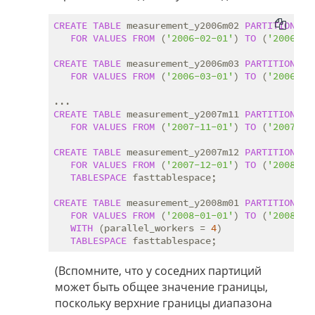
CREATE
TABLE
 measurement_y2006m02 
PARTITION
OF
FOR
VALUES
FROM
 (
'2006-02-01'
) 
TO
 (
'2006-03
CREATE
TABLE
 measurement_y2006m03 
PARTITION
OF
FOR
VALUES
FROM
 (
'2006-03-01'
) 
TO
 (
'2006-04
CREATE
TABLE
 measurement_y2007m11 
PARTITION
OF
FOR
VALUES
FROM
 (
'2007-11-01'
) 
TO
 (
'2007-12
CREATE
TABLE
 measurement_y2007m12 
PARTITION
OF
FOR
VALUES
FROM
 (
'2007-12-01'
) 
TO
 (
'2008-01
TABLESPACE
 fasttablespace;

CREATE
TABLE
 measurement_y2008m01 
PARTITION
OF
FOR
VALUES
FROM
 (
'2008-01-01'
) 
TO
 (
'2008-02
WITH
 (parallel_workers = 
4
)

TABLESPACE
(Вспомните, что у соседних партиций
может быть общее значение границы,
поскольку верхние границы диапазона