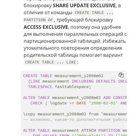
блокировку
SHARE UPDATE EXCLUSIVE
, в
отличие от команды
CREATE TABLE ...
, требующей блокировку
PARTITION OF
ACCESS EXCLUSIVE
, поэтому она удобнее
для выполнения параллельных операций с
партиционированной таблицей. Избежать
утомительного повторения определения
родительской таблицы помогает вариант
:
CREATE TABLE ... LIKE
CREATE
TABLE
 measurement_y2008m02

  (
LIKE
 measurement 
INCLUDING
DEFAULTS
INCLUDI
TABLESPACE
 fasttablespace;

ALTER
TABLE
 measurement_y2008m02 
ADD
CONSTRAIN
CHECK
 ( logdate >= 
DATE
'2008-02-01'
AND
 lo
-- возможно, какая-то дополнительная работа по
ALTER
TABLE
 measurement ATTACH 
PARTITION
 measu
FOR
VALUES
FROM
 (
'2008-02-01'
) 
TO
 (
'2008-0