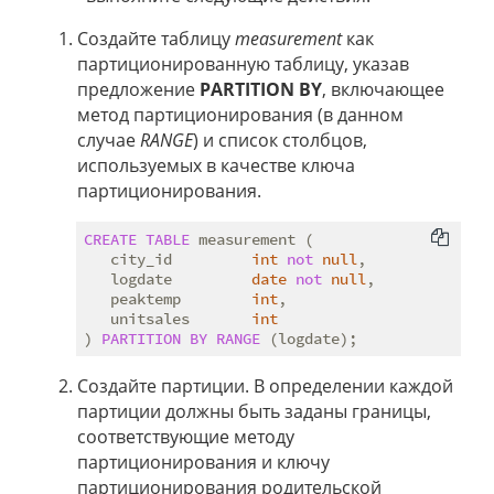
Создайте таблицу
measurement
как
партиционированную таблицу, указав
предложение
PARTITION BY
, включающее
метод партиционирования (в данном
случае
RANGE
) и список столбцов,
используемых в качестве ключа
партиционирования.
CREATE
TABLE
 measurement (

   city_id         
int
not
null
,

   logdate         
date
not
null
,

   peaktemp        
int
,

   unitsales       
int
) 
PARTITION
BY
RANGE
Создайте партиции. В определении каждой
партиции должны быть заданы границы,
соответствующие методу
партиционирования и ключу
партиционирования родительской