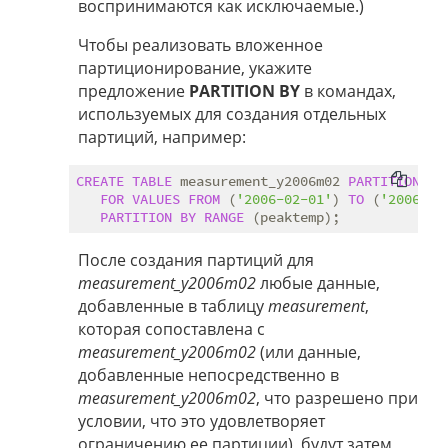
воспринимаются как исключаемые.)
Чтобы реализовать вложенное
партиционирование, укажите
предложение
PARTITION BY
в командах,
используемых для создания отдельных
партиций, например:
CREATE
TABLE
 measurement_y2006m02 
PARTITION
OF
FOR
VALUES
FROM
 (
'2006-02-01'
) 
TO
 (
'2006-03
PARTITION
BY
RANGE
После создания партиций для
measurement_y2006m02
любые данные,
добавленные в таблицу
measurement
,
которая сопоставлена с
measurement_y2006m02
(или данные,
добавленные непосредственно в
measurement_y2006m02
, что разрешено при
условии, что это удовлетворяет
ограничению ее партиции), будут затем