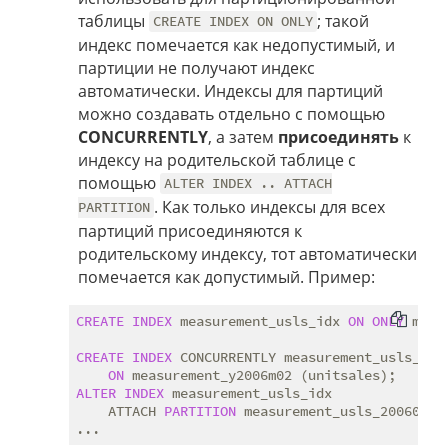
таблицы
; такой
CREATE INDEX ON ONLY
индекс помечается как недопустимый, и
партиции не получают индекс
автоматически. Индексы для партиций
можно создавать отдельно с помощью
CONCURRENTLY
, а затем
присоединять
к
индексу на родительской таблице с
помощью
ALTER INDEX .. ATTACH
. Как только индексы для всех
PARTITION
партиций присоединяются к
родительскому индексу, тот автоматически
помечается как допустимый. Пример:
CREATE
INDEX
 measurement_usls_idx 
ON
ONLY
 meas
CREATE
INDEX
 CONCURRENTLY measurement_usls_2006
ON
ALTER
INDEX
 measurement_usls_idx

    ATTACH 
PARTITION
 measurement_usls_200602_id